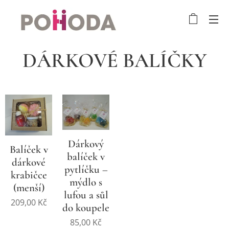
DÁRKOVÉ BALÍČKY
Dárkový
Balíček v
balíček v
dárkové
pytlíčku –
krabičce
mýdlo s
(menší)
lufou a sůl
209,00
Kč
do koupele
85,00
Kč