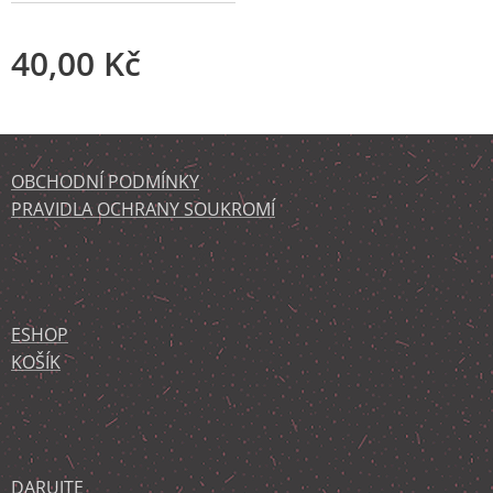
40,00
Kč
OBCHODNÍ PODMÍNKY
PRAVIDLA OCHRANY SOUKROMÍ
ESHOP
KOŠÍK
DARUJTE