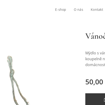
E-shop
O nás
Kontakt
Vánoč
Mýdlo s vá
koupelně n
domácnost
50,00