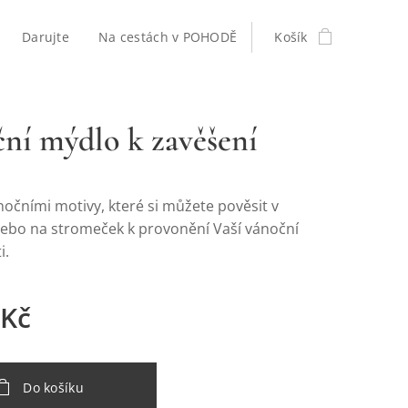
Darujte
Na cestách v POHODĚ
Košík
ní mýdlo k zavěšení
nočními motivy, které si můžete pověsit v
ebo na stromeček k provonění Vaší vánoční
i.
Kč
Do košíku