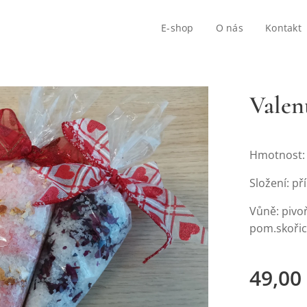
E-shop
O nás
Kontakt
Valen
Hmotnost:
Složení: př
Vůně: pivoň
pom.skoři
49,00