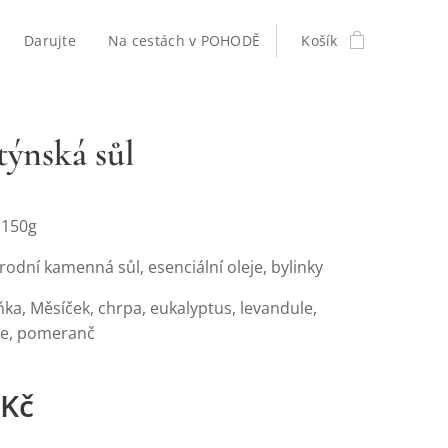
Darujte
Na cestách v POHODĚ
Košík
týnská sůl
 150g
írodní kamenná sůl, esenciální oleje, bylinky
ka, Měsíček, chrpa, eukalyptus, levandule,
ce, pomeranč
Kč