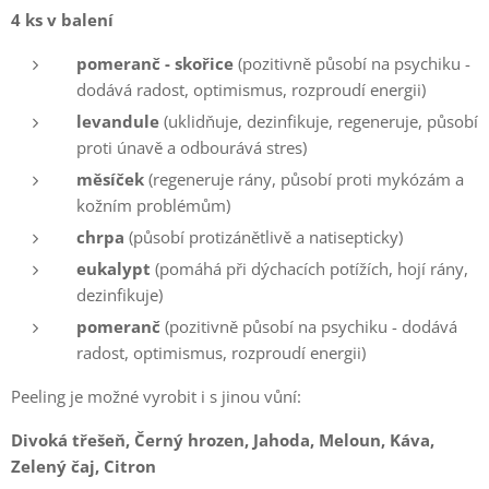
4 ks v balení
pomeranč - skořice
(pozitivně působí na psychiku -
dodává radost, optimismus, rozproudí energii)
levandule
(uklidňuje, dezinfikuje, regeneruje, působí
proti únavě a odbourává stres)
měsíček
(regeneruje rány, působí proti mykózám a
kožním problémům)
chrpa
(působí protizánětlivě a natisepticky)
eukalypt
(pomáhá při dýchacích potížích, hojí rány,
dezinfikuje)
pomeranč
(pozitivně působí na psychiku - dodává
radost, optimismus, rozproudí energii)
Peeling je možné vyrobit i s jinou vůní:
Divoká třešeň, Černý hrozen, Jahoda, Meloun, Káva,
Zelený čaj, Citron