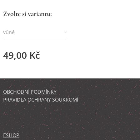
Zvolte si variantu:
vůně
49,00
Kč
OBCHODNÍ PODMÍNKY
PRAVIDLA OCHRANY SOUKROMÍ
ESHOP