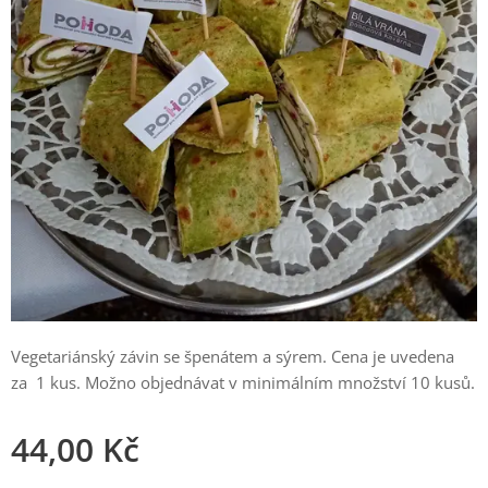
Vegetariánský závin se špenátem a sýrem. Cena je uvedena
za 1 kus. Možno objednávat v minimálním množství 10 kusů.
44,00
Kč