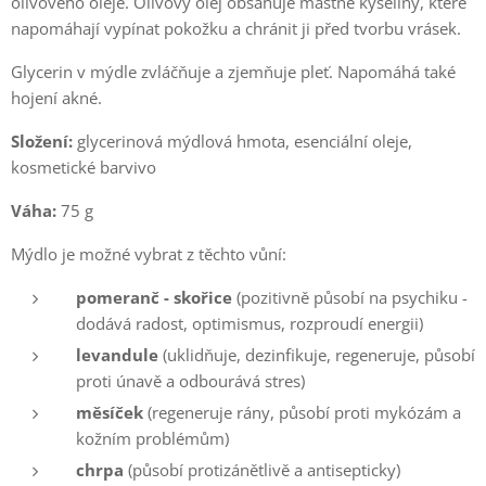
olivového oleje. Olivový olej obsahuje mastné kyseliny, které
napomáhají vypínat pokožku a chránit ji před tvorbu vrásek.
Glycerin v mýdle zvláčňuje a zjemňuje pleť. Napomáhá také
hojení akné.
Složení:
glycerinová mýdlová hmota, esenciální oleje,
kosmetické barvivo
Váha:
75 g
Mýdlo je možné vybrat z těchto vůní:
pomeranč - skořice
(pozitivně působí na psychiku -
dodává radost, optimismus, rozproudí energii)
levandule
(uklidňuje, dezinfikuje, regeneruje, působí
proti únavě a odbourává stres)
měsíček
(regeneruje rány, působí proti mykózám a
kožním problémům)
chrpa
(působí protizánětlivě a antisepticky)