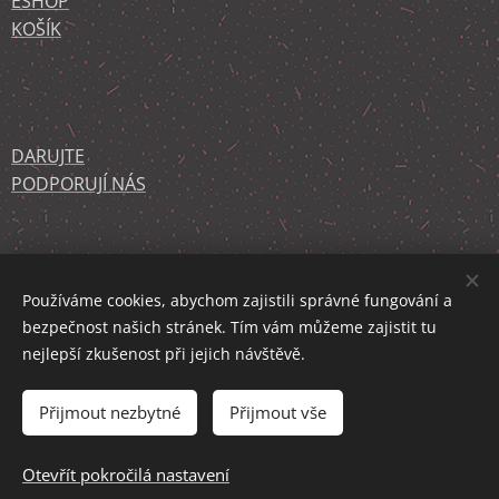
ESHOP
KOŠÍK
DARUJTE
PODPORUJÍ NÁS
KONTAKT
O NÁS
Používáme cookies, abychom zajistili správné fungování a
bezpečnost našich stránek. Tím vám můžeme zajistit tu
nejlepší zkušenost při jejich návštěvě.
Děkujeme službě WEBNODE.CZ za podporu!
Cookies
Přijmout nezbytné
Přijmout vše
Vyprodáno
Otevřít pokročilá nastavení