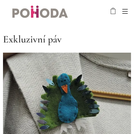
Exkluzivní páv