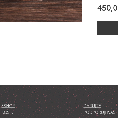
450,0
ESHOP
DARUJTE
KOŠÍK
PODPORUJÍ NÁS