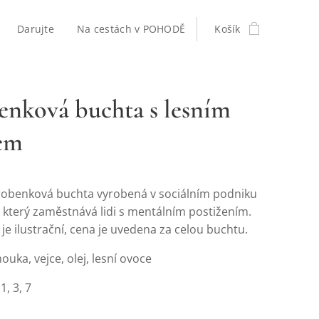
Darujte
Na cestách v POHODĚ
Košík
nková buchta s lesním
em
obenková buchta vyrobená v sociálním podniku
, který zaměstnává lidi s mentálním postižením.
 je ilustrační, cena je uvedena za celou buchtu.
uka, vejce, olej, lesní ovoce
:
1, 3, 7