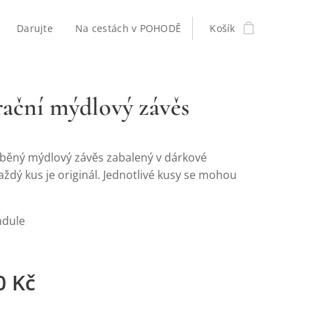
Darujte
Na cestách v POHODĚ
Košík
ační mýdlový závěs
běný mýdlový závěs zabalený v dárkové
aždý kus je originál. Jednotlivé kusy se mohou
.
ndule
0
Kč