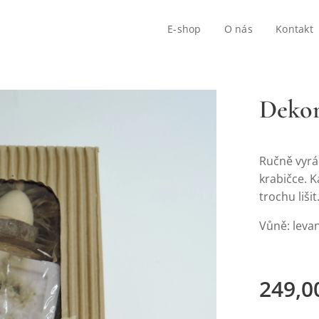
E-shop
O nás
Kontakt
Dekor
Ručně vyrá
krabičce. K
trochu lišit
Vůně: leva
249,0