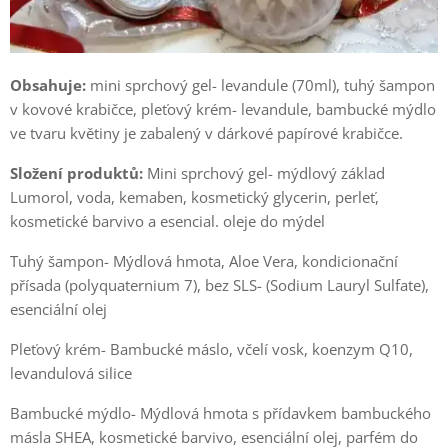
Obsahuje:
mini sprchový gel- levandule (70ml), tuhý šampon
v kovové krabičce, pleťový krém- levandule, bambucké mýdlo
ve tvaru květiny je zabalený v dárkové papírové krabičce.
Složení produktů:
Mini sprchový gel- mýdlový základ
Lumorol, voda, kemaben, kosmetický glycerin, perleť,
kosmetické barvivo a esencial. oleje do mýdel
Tuhý šampon- Mýdlová hmota, Aloe Vera, kondicionační
přísada (polyquaternium 7), bez SLS- (Sodium Lauryl Sulfate),
esenciální olej
Pleťový krém- Bambucké máslo, včelí vosk, koenzym Q10,
levandulová silice
Bambucké mýdlo- Mýdlová hmota s přídavkem bambuckého
másla SHEA, kosmetické barvivo, esenciální olej, parfém do