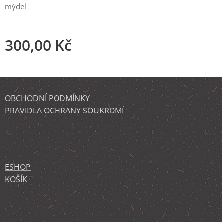
mýdel
300,00
Kč
OBCHODNÍ PODMÍNKY
PRAVIDLA OCHRANY SOUKROMÍ
ESHOP
KOŠÍK