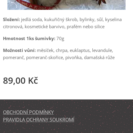
Složení:
jedlá soda, kukuřičný škrob, bylinky, sůl, kyselina
citronová, kosmetické barvivo, prafém nebo silice
Hmotnost 1ks šumivky:
70g
Možnosti vůní:
měsíček, chrpa, euklaptus, levandule,
pomeranč, pomeranč-skořice, pivoňka, damašská růže
89,00
Kč
OBCHODNÍ PODMÍNKY
PRAVIDLA OCHRANY SOUKROMÍ