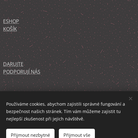
ESHOP
KOŠÍK
DARUJTE
PODPORUJÍ NÁS
KONTAKT
O NÁS
Používáme cookies, abychom zajistili správné fungování a
bezpečnost našich stránek. Tím vám můžeme zajistit tu
nejlepší zkušenost při jejich návštěvě.
Děkujeme službě WEBNODE.CZ za podporu!
Cookies
Přijmout nezbytné
Přijmout vše