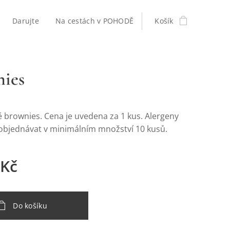
Darujte
Na cestách v POHODĚ
Košík
ies
 brownies. Cena je uvedena za 1 kus. Alergeny
e objednávat v minimálním množství 10 kusů.
Kč
Do košíku