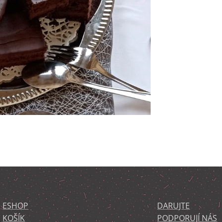
ESHOP
DARUJTE
KOŠÍK
PODPORUJÍ NÁS