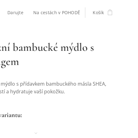
Darujte
Na cestách v POHODĚ
Košík
ní bambucké mýdlo s
ngem
é mýdlo s přídavkem bambuckého másla SHEA,
stí a hydratuje vaší pokožku.
variantu: