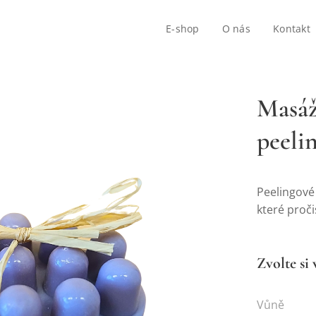
E-shop
O nás
Kontakt
Masáž
peeli
Peelingov
které proči
Zvolte si 
Vůně