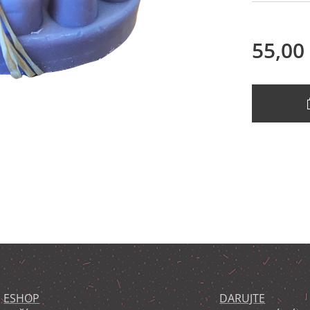
55,00
ESHOP
DARUJTE